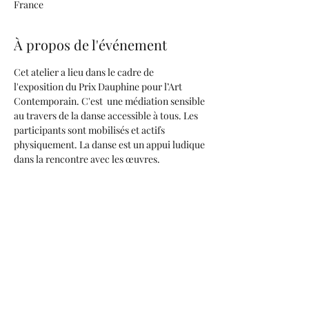
France
À propos de l'événement
Cet atelier a lieu dans le cadre de 
l'exposition du Prix Dauphine pour l’Art 
Contemporain. C'est  une médiation sensible 
au travers de la danse accessible à tous. Les 
participants sont mobilisés et actifs 
physiquement. La danse est un appui ludique 
dans la rencontre avec les œuvres. 
L’intégration corporelle d’une œuvre permet 
une approche sensible, originale et 
collective. 
Partager cet événement