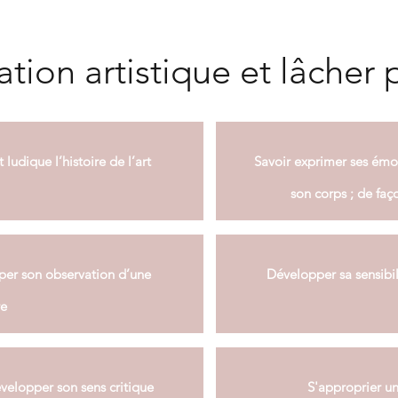
tion artistique et lâcher p
ludique l’histoire de l’art
Savoir exprimer ses émot
son corps ; de faço
per son observation d’une
Développer sa sensibil
e
évelopper
son sens critique
S'approprier un