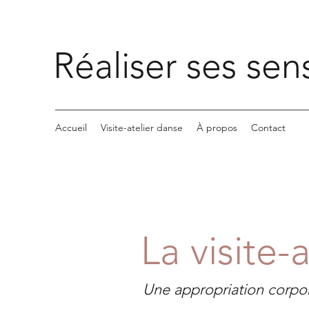
Réaliser ses sen
Accueil
Visite-atelier danse
À propos
Contact
La visite-
Une appropriation corpor