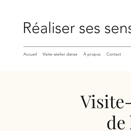
Réaliser ses sen
Accueil
Visite-atelier danse
À propos
Contact
Visite
de 