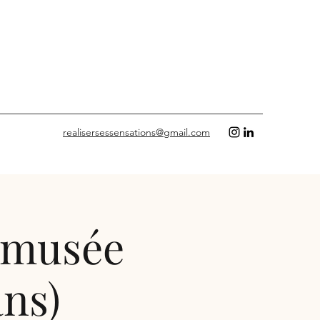
realisersessensations@gmail.com
u musée
ans)