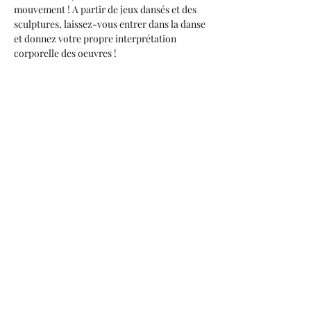
mouvement ! A partir de jeux dansés et des 
sculptures, laissez-vous entrer dans la danse 
et donnez votre propre interprétation 
corporelle des oeuvres ! 
Partager cet événement
Réaliser Ses Sensations
Mentions légales