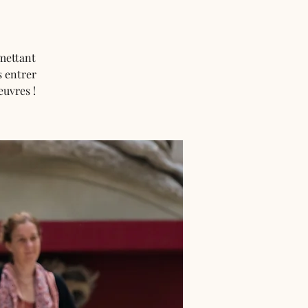
 mettant
s entrer
euvres !