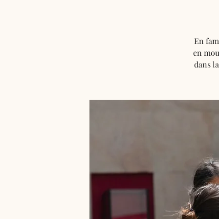
En fami
en mouv
dans la