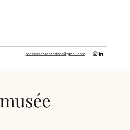
realisersessensations@gmail.com
u musée